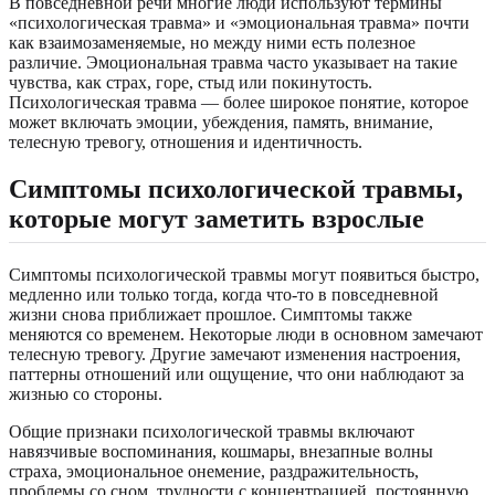
В повседневной речи многие люди используют термины
«психологическая травма» и «эмоциональная травма» почти
как взаимозаменяемые, но между ними есть полезное
различие. Эмоциональная травма часто указывает на такие
чувства, как страх, горе, стыд или покинутость.
Психологическая травма — более широкое понятие, которое
может включать эмоции, убеждения, память, внимание,
телесную тревогу, отношения и идентичность.
Симптомы психологической травмы,
которые могут заметить взрослые
Симптомы психологической травмы могут появиться быстро,
медленно или только тогда, когда что-то в повседневной
жизни снова приближает прошлое. Симптомы также
меняются со временем. Некоторые люди в основном замечают
телесную тревогу. Другие замечают изменения настроения,
паттерны отношений или ощущение, что они наблюдают за
жизнью со стороны.
Общие признаки психологической травмы включают
навязчивые воспоминания, кошмары, внезапные волны
страха, эмоциональное онемение, раздражительность,
проблемы со сном, трудности с концентрацией, постоянную