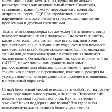
может помочь вам заметить паттерны, но не должен
рассматриваться как окончательный ответ. Симптомы,
связанные с травмой, могут пересекаться с тревогой,
депрессией, горем, СДВГ, употреблением веществ,
нарушением сна, хроническим стрессом, медицинскими
проблемами и другими состояниями.
Тщательная самопроверка все же может быть полезна, когда
помогает подготовиться к поддержке. Вы можете записать,
какие симптомы появляются чаще всего, как долго они
присутствуют, какие ситуации их ухудшают и что помогает
вам чувствовать себя более заземленным. Если комплексная
травма или долгосрочная травма в отношениях являются
частью вашего беспокойства, скрининг, ориентированный на
С-ПТСР, может помочь вам сравнить ваш опыт с
распространенными областями, связанными с травмой,
такими как повторное переживание, избегание, реакция на
угрозу, эмоциональная регуляция, напряжение в отношениях
и негативный образ себя.
Самый безопасный способ использовать любой тест на травму
— как образовательное зеркало, а не ярлык. Позвольте ему
помочь вам задать лучшие вопросы: Какие паттерны я
замечаю? Какая поддержка мне нужна? Что сделало бы
повседневную жизнь немного более управляемой?