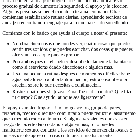
Lidiar con el trauma psicologico no es una tecnica unica. Es un
proceso gradual de aumentar la seguridad, el apoyo y la eleccion.
Algunas personas se benefician de la terapia temprano. Otras
comienzan estabilizando rutinas diarias, aprendiendo tecnicas de
anclaje o encontrando lenguaje para lo que ha estado sucediendo.
Comienza con lo basico que ayuda al cuerpo a notar el presente:
Nombra cinco cosas que puedes ver, cuatro cosas que puedes
sentir, tres sonidos que puedes escuchar, dos cosas que puedes
oler y una cosa que puedes probar.
Pon ambos pies en el suelo y describe lentamente la habitacion
como si estuvieras dando direcciones a alguien mas.
Usa una pequena rutina despues de momentos dificiles: bebe
agua, sal afuera, cambia la iluminacion, estira o escribe una
oracion sobre lo que necesitas a continuacion.
Rastrear patrones sin juzgar: Cual fue el disparador? Que hizo
tu cuerpo? Que ayudo, aunque sea ligeramente?
El apoyo tambien importa. Un amigo seguro, grupo de pares,
terapeuta, medico o recurso comunitario puede reducir el aislamiento
que a menudo rodea al trauma. Si alguna vez sientes que estas en
riesgo de hacerte dano o dano a alguien mas, o no puedes
mantenerte seguro, contacta a los servicios de emergencia locales o
un servicio de apoyo en crisis en tu area inmediatamente.