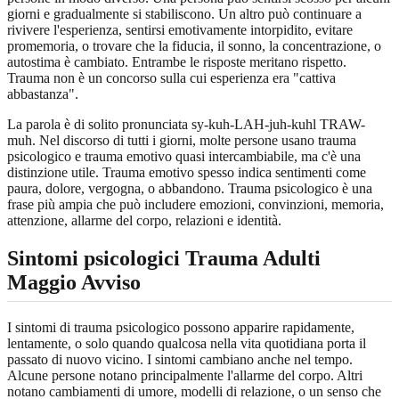
giorni e gradualmente si stabiliscono. Un altro può continuare a
rivivere l'esperienza, sentirsi emotivamente intorpidito, evitare
promemoria, o trovare che la fiducia, il sonno, la concentrazione, o
autostima è cambiato. Entrambe le risposte meritano rispetto.
Trauma non è un concorso sulla cui esperienza era "cattiva
abbastanza".
La parola è di solito pronunciata sy-kuh-LAH-juh-kuhl TRAW-
muh. Nel discorso di tutti i giorni, molte persone usano trauma
psicologico e trauma emotivo quasi intercambiabile, ma c'è una
distinzione utile. Trauma emotivo spesso indica sentimenti come
paura, dolore, vergogna, o abbandono. Trauma psicologico è una
frase più ampia che può includere emozioni, convinzioni, memoria,
attenzione, allarme del corpo, relazioni e identità.
Sintomi psicologici Trauma Adulti
Maggio Avviso
I sintomi di trauma psicologico possono apparire rapidamente,
lentamente, o solo quando qualcosa nella vita quotidiana porta il
passato di nuovo vicino. I sintomi cambiano anche nel tempo.
Alcune persone notano principalmente l'allarme del corpo. Altri
notano cambiamenti di umore, modelli di relazione, o un senso che