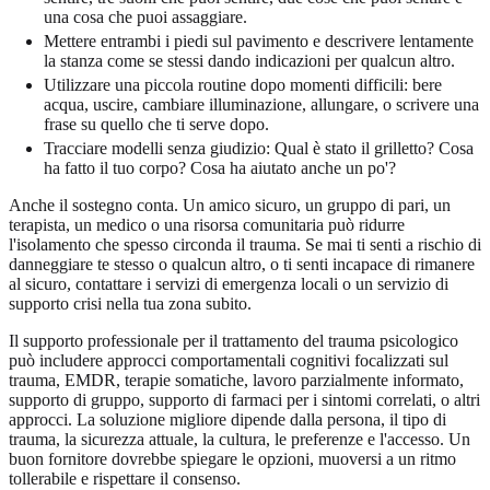
una cosa che puoi assaggiare.
Mettere entrambi i piedi sul pavimento e descrivere lentamente
la stanza come se stessi dando indicazioni per qualcun altro.
Utilizzare una piccola routine dopo momenti difficili: bere
acqua, uscire, cambiare illuminazione, allungare, o scrivere una
frase su quello che ti serve dopo.
Tracciare modelli senza giudizio: Qual è stato il grilletto? Cosa
ha fatto il tuo corpo? Cosa ha aiutato anche un po'?
Anche il sostegno conta. Un amico sicuro, un gruppo di pari, un
terapista, un medico o una risorsa comunitaria può ridurre
l'isolamento che spesso circonda il trauma. Se mai ti senti a rischio di
danneggiare te stesso o qualcun altro, o ti senti incapace di rimanere
al sicuro, contattare i servizi di emergenza locali o un servizio di
supporto crisi nella tua zona subito.
Il supporto professionale per il trattamento del trauma psicologico
può includere approcci comportamentali cognitivi focalizzati sul
trauma, EMDR, terapie somatiche, lavoro parzialmente informato,
supporto di gruppo, supporto di farmaci per i sintomi correlati, o altri
approcci. La soluzione migliore dipende dalla persona, il tipo di
trauma, la sicurezza attuale, la cultura, le preferenze e l'accesso. Un
buon fornitore dovrebbe spiegare le opzioni, muoversi a un ritmo
tollerabile e rispettare il consenso.