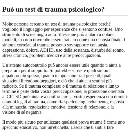
Può un test di trauma psicologico?
Molte persone cercano un test di trauma psicologico perché
vogliono il linguaggio per esperienze che si sentono confuse. Uno
strumento di screening o auto-riflessione può aiutarti a notare
modelli, ma non dovrebbe essere trattato come una risposta finale. I
sintomi correlati al trauma possono sovrapporre con ansia,
depressione, dolore, ADHD, uso della sostanza, disturbi del sonno,
stress cronico, problemi medici e altre preoccupazioni.
Un attento autocontrollo può ancora essere utile quando ti aiuta a
prepararti per il supporto. Si potrebbe scrivere quali sintomi
appaiono più spesso, quanto tempo sono stati presenti, quali
situazioni li rendono peggiori, e ciò che ti aiuta a sentirsi più
radicato. Se il trauma complesso o il trauma di relazione a lungo
termine è parte della vostra preoccupazione, la proiezione orientata
al CPTSD può aiutare a confrontare la vostra esperienza con domini
comuni legati al trauma, come ri-esperiencing, evitamento, risposta
alla minaccia, regolazione emotiva, tensione di relazione, e la
visione di sé negativa.
Il modo più sicuro per utilizzare qualsiasi prova trauma è come uno
specchio educativo, non un'etichetta. Lascia che ti aiuti a fare