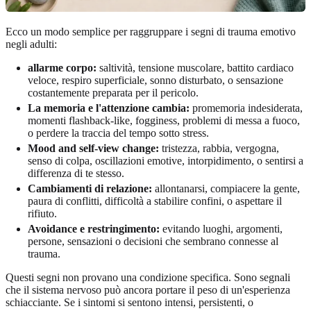
Ecco un modo semplice per raggruppare i segni di trauma emotivo
negli adulti:
allarme corpo:
saltività, tensione muscolare, battito cardiaco
veloce, respiro superficiale, sonno disturbato, o sensazione
costantemente preparata per il pericolo.
La memoria e l'attenzione cambia:
promemoria indesiderata,
momenti flashback-like, fogginess, problemi di messa a fuoco,
o perdere la traccia del tempo sotto stress.
Mood and self-view change:
tristezza, rabbia, vergogna,
senso di colpa, oscillazioni emotive, intorpidimento, o sentirsi a
differenza di te stesso.
Cambiamenti di relazione:
allontanarsi, compiacere la gente,
paura di conflitti, difficoltà a stabilire confini, o aspettare il
rifiuto.
Avoidance e restringimento:
evitando luoghi, argomenti,
persone, sensazioni o decisioni che sembrano connesse al
trauma.
Questi segni non provano una condizione specifica. Sono segnali
che il sistema nervoso può ancora portare il peso di un'esperienza
schiacciante. Se i sintomi si sentono intensi, persistenti, o