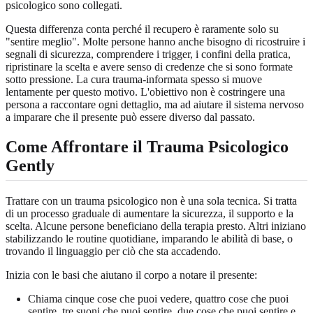
psicologico sono collegati.
Questa differenza conta perché il recupero è raramente solo su
"sentire meglio". Molte persone hanno anche bisogno di ricostruire i
segnali di sicurezza, comprendere i trigger, i confini della pratica,
ripristinare la scelta e avere senso di credenze che si sono formate
sotto pressione. La cura trauma-informata spesso si muove
lentamente per questo motivo. L'obiettivo non è costringere una
persona a raccontare ogni dettaglio, ma ad aiutare il sistema nervoso
a imparare che il presente può essere diverso dal passato.
Come Affrontare il Trauma Psicologico
Gently
Trattare con un trauma psicologico non è una sola tecnica. Si tratta
di un processo graduale di aumentare la sicurezza, il supporto e la
scelta. Alcune persone beneficiano della terapia presto. Altri iniziano
stabilizzando le routine quotidiane, imparando le abilità di base, o
trovando il linguaggio per ciò che sta accadendo.
Inizia con le basi che aiutano il corpo a notare il presente:
Chiama cinque cose che puoi vedere, quattro cose che puoi
sentire, tre suoni che puoi sentire, due cose che puoi sentire e