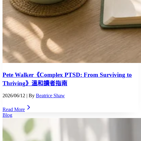
Pete Walker《Complex PTSD: From Surviving to
Thriving》溫和讀者指南
2026/06/12
| By
Beatrice Shaw
Read More
Blog