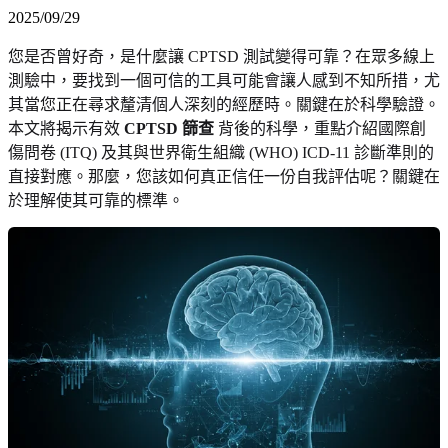
2025/09/29
您是否曾好奇，是什麼讓 CPTSD 測試變得可靠？在眾多線上
測驗中，要找到一個可信的工具可能會讓人感到不知所措，尤
其當您正在尋求釐清個人深刻的經歷時。關鍵在於科學驗證。
本文將揭示有效
CPTSD 篩查
背後的科學，重點介紹國際創
傷問卷 (ITQ) 及其與世界衛生組織 (WHO) ICD-11 診斷準則的
直接對應。那麼，您該如何真正信任一份自我評估呢？關鍵在
於理解使其可靠的標準。