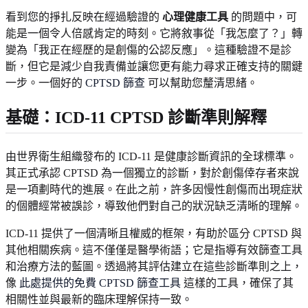
看到您的掙扎反映在經過驗證的
心理健康工具
的問題中，可
能是一個令人倍感肯定的時刻。它將敘事從「我怎麼了？」轉
變為「我正在經歷的是創傷的公認反應」。這種驗證不是診
斷，但它是減少自我責備並讓您更有能力尋求正確支持的關鍵
一步。一個好的
CPTSD 篩查
可以幫助您釐清思緒。
基礎：ICD-11 CPTSD 診斷準則解釋
由世界衛生組織發布的 ICD-11 是健康診斷資訊的全球標準。
其正式承認 CPTSD 為一個獨立的診斷，對於創傷倖存者來說
是一項劃時代的進展。在此之前，許多因慢性創傷而出現症狀
的個體經常被誤診，導致他們對自己的狀況缺乏清晰的理解。
ICD-11 提供了一個清晰且權威的框架，有助於區分 CPTSD 與
其他相關疾病。這不僅僅是醫學術語；它是指導有效篩查工具
和治療方法的藍圖。透過將其評估建立在這些診斷準則之上，
像
此處提供的免費 CPTSD 篩查工具
這樣的工具，確保了其
相關性並與最新的臨床理解保持一致。