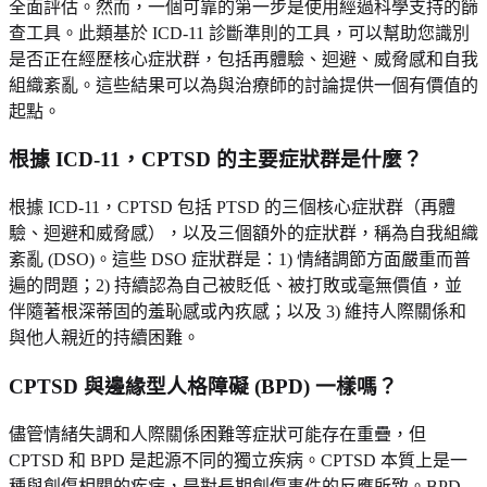
全面評估。然而，一個可靠的第一步是使用經過科學支持的篩
查工具。此類基於 ICD-11 診斷準則的工具，可以幫助您識別
是否正在經歷核心症狀群，包括再體驗、迴避、威脅感和自我
組織紊亂。這些結果可以為與治療師的討論提供一個有價值的
起點。
根據 ICD-11，CPTSD 的主要症狀群是什麼？
根據 ICD-11，CPTSD 包括 PTSD 的三個核心症狀群（再體
驗、迴避和威脅感），以及三個額外的症狀群，稱為自我組織
紊亂 (DSO)。這些 DSO 症狀群是：1) 情緒調節方面嚴重而普
遍的問題；2) 持續認為自己被貶低、被打敗或毫無價值，並
伴隨著根深蒂固的羞恥感或內疚感；以及 3) 維持人際關係和
與他人親近的持續困難。
CPTSD 與邊緣型人格障礙 (BPD) 一樣嗎？
儘管情緒失調和人際關係困難等症狀可能存在重疊，但
CPTSD 和 BPD 是起源不同的獨立疾病。CPTSD 本質上是一
種與創傷相關的疾病，是對長期創傷事件的反應所致。BPD