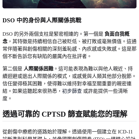
DSO 中的身份與人際關係挑戰
DSO 的另外兩個支柱是緊密相連的。第一個是
負面自我概
念
，其特徵是持續相信自己被貶低、被打敗或毫無價值。這通
常伴隨著與創傷相關的深刻羞恥感、內疚感或失敗感。這是那
個不斷告訴您有缺陷的嚴厲內在批評者。
第二個是
人際關係困難
。這可能表現為難以與他人親近、持
續迴避或退出人際關係的模式，或感覺與人類其他部分脫節。
信任變得極其困難，使得難以維持對幸福至關重要的親密連
結。如果這聽起來很熟悉，
初步篩查
或許能提供一些清晰
度。
透過可靠的 CPTSD 篩查賦能您的理解
從創傷中療癒的道路始於理解。透過使用一個建立在 ICD-11