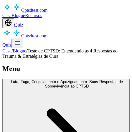
Cptsdtest.com
Casa
Blogue
Recursos
Quiz
Cptsdtest.com
Quiz
Casa
/
Blogue
/
Teste de CPTSD: Entendendo as 4 Respostas ao
Trauma & Estratégias de Cura
Menu
Luta, Fuga, Congelamento e Apaziguamento: Suas Respostas de
Sobrevivência ao CPTSD