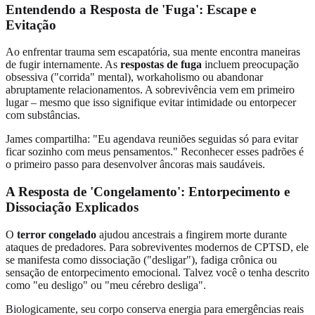
Entendendo a Resposta de 'Fuga': Escape e
Evitação
Ao enfrentar trauma sem escapatória, sua mente encontra maneiras
de fugir internamente. As
respostas de fuga
incluem preocupação
obsessiva ("corrida" mental), workaholismo ou abandonar
abruptamente relacionamentos. A sobrevivência vem em primeiro
lugar – mesmo que isso signifique evitar intimidade ou entorpecer
com substâncias.
James compartilha: "Eu agendava reuniões seguidas só para evitar
ficar sozinho com meus pensamentos." Reconhecer esses padrões é
o primeiro passo para desenvolver âncoras mais saudáveis.
A Resposta de 'Congelamento': Entorpecimento e
Dissociação Explicados
O
terror congelado
ajudou ancestrais a fingirem morte durante
ataques de predadores. Para sobreviventes modernos de CPTSD, ele
se manifesta como dissociação ("desligar"), fadiga crônica ou
sensação de entorpecimento emocional. Talvez você o tenha descrito
como "eu desligo" ou "meu cérebro desliga".
Biologicamente, seu corpo conserva energia para emergências reais