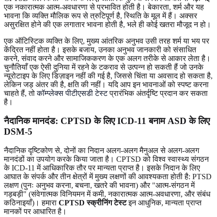
एक नकारात्मक आत्म-अवधारणा से प्रभावित होती है। बेकारता, शर्म और यह
भावना कि व्यक्ति मौलिक रूप से त्रुटिपूर्ण है, स्थिति के मूल में हैं। अक्सर
असुरक्षित होने की एक लगातार भावना होती है, भले ही कोई खतरा मौजूद न हो।
एक ऑटिस्टिक व्यक्ति के लिए, मुख्य आंतरिक अनुभव उसी तरह शर्म या भय पर
केंद्रित नहीं होता है। इसके बजाय, उनका अनुभव जानकारी को संसाधित
करने, संवाद करने और सामाजिककरण के एक अलग तरीके से आकार लेता है।
चुनौतियाँ एक ऐसी दुनिया में रहने के टकराव से उत्पन्न हो सकती हैं जो उनके
न्यूरोटाइप के लिए डिज़ाइन नहीं की गई है, जिससे चिंता या अवसाद हो सकता है,
लेकिन जड़ अंतर की है, क्षति की नहीं। यदि आप इन भावनाओं को स्पष्ट करना
चाहते हैं, तो
कॉम्प्लेक्स पीटीएसडी टेस्ट
प्रारंभिक अंतर्दृष्टि प्रदान कर सकता
है।
नैदानिक मानदंड: CPTSD के लिए ICD-11 बनाम ASD के लिए
DSM-5
नैदानिक ​​दृष्टिकोण से, दोनों का निदान अलग-अलग मैनुअल से अलग-अलग
मानदंडों का उपयोग करके किया जाता है। CPTSD को विश्व स्वास्थ्य संगठन
के ICD-11 में आधिकारिक तौर पर मान्यता प्राप्त है। इसके निदान के लिए
आघात के संपर्क और तीन क्षेत्रों में मुख्य लक्षणों की आवश्यकता होती है: PTSD
लक्षण (पुनः अनुभव करना, बचना, खतरे की भावना) और "आत्म-संगठन में
गड़बड़ी" (संवेगात्मक विनियमन में कमी, नकारात्मक आत्म-अवधारणा, और संबंध
कठिनाइयाँ)। हमारा
CPTSD स्क्रीनिंग टेस्ट
इन आधुनिक, मान्यता प्राप्त
मानकों पर आधारित है।