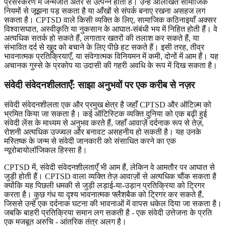
प्रसंस्करण में जन्मजात अंतर से उत्पन्न होती हैं। उन्हें अलिखित सामाजिक
नियमों से जूझना पड़ सकता है या आँखों से संपर्क बनाए रखना असहज लग
सकता है। CPTSD वाले किसी व्यक्ति के लिए, सामाजिक कठिनाइयाँ अक्सर
विश्वासघात, अस्वीकृति या नुकसान के आघात-संबंधी भय में निहित होती हैं। वे
अत्यधिक सतर्क हो सकते हैं, लगातार खतरों की तलाश कर सकते हैं, या
संभावित दर्द से खुद को बचाने के लिए पीछे हट सकते हैं। इसी तरह, तीव्र
भावनात्मक प्रतिक्रियाएँ, या संवेगात्मक विनियमन में कमी, दोनों में आम हैं। यह
अचानक गुस्से के प्रकोप या उदासी की गहरी अवधि के रूप में दिख सकता है।
संवेदी संवेदनशीलताएँ: साझा अनुभवों पर एक करीब से नज़र
संवेदी संवेदनशीलता एक और प्रमुख क्षेत्र है जहाँ CPTSD और ऑटिज़्म को
भ्रमित किया जा सकता है। कई ऑटिस्टिक व्यक्ति दुनिया को एक बढ़ी हुई
संवेदी लेंस के माध्यम से अनुभव करते हैं, जहाँ आवाज़ें दर्दनाक रूप से तेज़,
रोशनी अत्यधिक उज्ज्वल और बनावट असहनीय हो सकती है। यह उनके
मस्तिष्क के जन्म से संवेदी जानकारी को संसाधित करने का एक
न्यूरोबायोलॉजिकल हिस्सा है।
CPTSD में, संवेदी संवेदनशीलताएँ भी आम हैं, लेकिन वे आमतौर पर आघात से
जुड़ी होती हैं। CPTSD वाला व्यक्ति तेज़ आवाज़ों से अत्यधिक चौंक सकता है
क्योंकि यह पिछली धमकी से जुड़ी लड़ाई-या-उड़ान प्रतिक्रिया को ट्रिगर
करता है। कुछ गंध या दृश्य भावनात्मक फ्लैशबैक को ट्रिगर कर सकते हैं,
जिससे उन्हें एक दर्दनाक घटना की भावनाओं में वापस धकेल दिया जा सकता है।
जबकि बाहरी प्रतिक्रिया समान लग सकती है - एक संवेदी उत्तेजना के प्रति
एक मजबूत अरुचि - आंतरिक तंत्र अलग है।