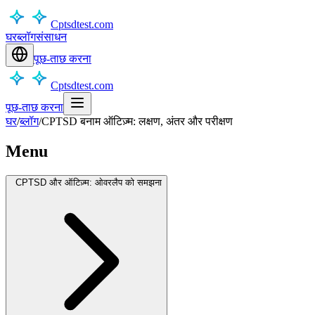
Cptsdtest.com
घर
ब्लॉग
संसाधन
पूछ-ताछ करना
Cptsdtest.com
पूछ-ताछ करना
घर
/
ब्लॉग
/
CPTSD बनाम ऑटिज़्म: लक्षण, अंतर और परीक्षण
Menu
CPTSD और ऑटिज़्म: ओवरलैप को समझना