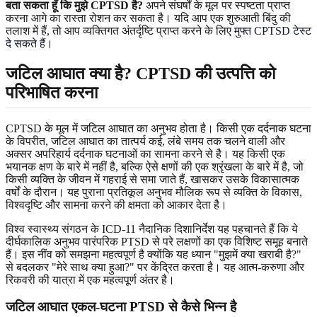
बता सकता हूँ कि मुझे CPTSD है?
अपने संघर्षों के मूल पर स्पष्टता प्राप्त
करना आगे का रास्ता रोशन कर सकता है। यदि आप एक शुरुआती बिंदु की
तलाश में हैं, तो आप व्यक्तिगत अंतर्दृष्टि प्राप्त करने के लिए
मुफ्त CPTSD टेस्ट
दे सकते हैं
।
जटिल आघात क्या है? CPTSD की उत्पत्ति को
परिभाषित करना
CPTSD के मूल में जटिल आघात का अनुभव होता है। किसी एक दर्दनाक घटना
के विपरीत, जटिल आघात का तात्पर्य कई, लंबे समय तक चलने वाली और
अक्सर अपरिहार्य दर्दनाक घटनाओं का सामना करने से है। यह किसी एक
भयानक क्षण के बारे में नहीं है, बल्कि ऐसे क्षणों की एक श्रृंखला के बारे में है, जो
किसी व्यक्ति के जीवन में गहराई से समा जाते हैं, खासकर उसके विकासात्मक
वर्षों के दौरान। यह पुराना प्रतिकूल अनुभव मौलिक रूप से व्यक्ति के विकास,
विश्वदृष्टि और सामना करने की क्षमता को आकार देता है।
विश्व स्वास्थ्य संगठन के ICD-11 नैदानिक दिशानिर्देश यह पहचानते हैं कि ये
दीर्घकालिक अनुभव पारंपरिक PTSD से परे लक्षणों का एक विशिष्ट समूह बनाते
हैं। इस नींव को समझना महत्वपूर्ण है क्योंकि यह ध्यान "मुझमें क्या खराबी है?"
से बदलकर "मेरे साथ क्या हुआ?" पर केंद्रित करता है। यह आत्म-करुणा और
रिकवरी की यात्रा में एक महत्वपूर्ण अंतर है।
जटिल आघात एकल-घटना PTSD से कैसे भिन्न है