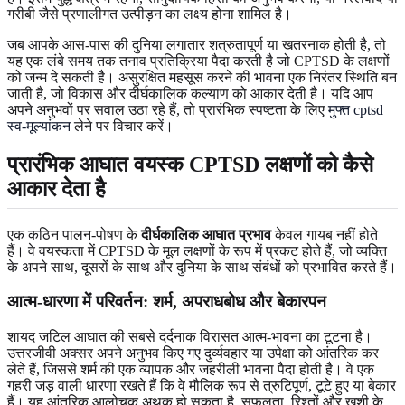
गरीबी जैसे प्रणालीगत उत्पीड़न का लक्ष्य होना शामिल है।
जब आपके आस-पास की दुनिया लगातार शत्रुतापूर्ण या खतरनाक होती है, तो
यह एक लंबे समय तक तनाव प्रतिक्रिया पैदा करती है जो CPTSD के लक्षणों
को जन्म दे सकती है। असुरक्षित महसूस करने की भावना एक निरंतर स्थिति बन
जाती है, जो विकास और दीर्घकालिक कल्याण को आकार देती है। यदि आप
अपने अनुभवों पर सवाल उठा रहे हैं, तो प्रारंभिक स्पष्टता के लिए
मुफ्त cptsd
स्व-मूल्यांकन
लेने पर विचार करें।
प्रारंभिक आघात वयस्क CPTSD लक्षणों को कैसे
आकार देता है
एक कठिन पालन-पोषण के
दीर्घकालिक आघात प्रभाव
केवल गायब नहीं होते
हैं। वे वयस्कता में CPTSD के मूल लक्षणों के रूप में प्रकट होते हैं, जो व्यक्ति
के अपने साथ, दूसरों के साथ और दुनिया के साथ संबंधों को प्रभावित करते हैं।
आत्म-धारणा में परिवर्तन: शर्म, अपराधबोध और बेकारपन
शायद जटिल आघात की सबसे दर्दनाक विरासत आत्म-भावना का टूटना है।
उत्तरजीवी अक्सर अपने अनुभव किए गए दुर्व्यवहार या उपेक्षा को आंतरिक कर
लेते हैं, जिससे शर्म की एक व्यापक और जहरीली भावना पैदा होती है। वे एक
गहरी जड़ वाली धारणा रखते हैं कि वे मौलिक रूप से त्रुटिपूर्ण, टूटे हुए या बेकार
हैं। यह आंतरिक आलोचक अथक हो सकता है, सफलता, रिश्तों और खुशी के