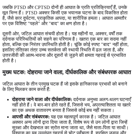
जबकि PTSD और CPTSD दोनों ही आघात के प्रति प्रतिक्रियाएँ हैं, उनके
मूल भिन्न हैं। PTSD अक्सर किसी एक भयानक घटना के बाद विकसित होता
है, जैसे कार दुर्घटना, प्राकृतिक आपदा, या शारीरिक हमला। आघात आमतौर
पर एक विशिष्ट "पहले" और "बाद" का क्षण होता है।
दूसरी ओर, जटिल आघात संचयी होता है। यह महीनों या, अक्सर, वर्षों तक
दर्दनाक परिस्थितियों को सहने का परिणाम है। खतरा एक बार का सदमा नहीं
होता, बल्कि एक निरंतर उपस्थिति होती है। चूंकि कोई स्पष्ट "बाद" नहीं होता,
इसलिए तंत्रिका तंत्र उच्च सतर्कता की स्थायी स्थिति में ढल जाता है, और
उत्तरजीवी की आत्म-भावना और दूसरों से जुड़ने की क्षमता गहराई से प्रभावित
होती है।
मुख्य घटक: दोहराया जाने वाला, दीर्घकालिक और संबंधपरक आघात
जटिल आघात के तीन प्रमुख घटक हैं जो इसके हानिकारक प्रभावों को बनाने
के लिए मिलकर काम करते हैं:
दोहराया जाने वाला और दीर्घकालिक:
दर्दनाक अनुभव अलग-थलग घटनाएँ
नहीं होते हैं। वे बार-बार होते रहते हैं, जिससे भय, अप्रत्याशितता या खतरे
का एक अथक वातावरण बनता है जिससे कोई बच नहीं सकता।
आपसी और संबंधपरक:
यह एक महत्वपूर्ण कारक है। जटिल आघात
अक्सर अन्य लोगों द्वारा दिया जाता है, विशेष रूप से उन लोगों द्वारा जिन्हें
सुरक्षा और देखभाल का स्रोत माना जाता था, जैसे माता-पिता या साथी।
विश्वास का यह उल्लंघन गहराई से चोट पहुँचाता है, सुरक्षित जुड़ाव और