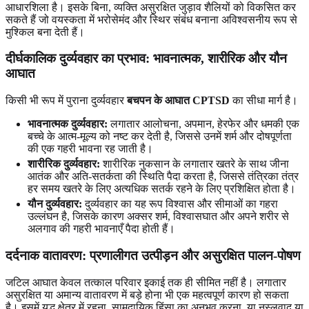
आधारशिला है। इसके बिना, व्यक्ति असुरक्षित जुड़ाव शैलियों को विकसित कर
सकते हैं जो वयस्कता में भरोसेमंद और स्थिर संबंध बनाना अविश्वसनीय रूप से
मुश्किल बना देती हैं।
दीर्घकालिक दुर्व्यवहार का प्रभाव: भावनात्मक, शारीरिक और यौन
आघात
किसी भी रूप में पुराना दुर्व्यवहार
बचपन के आघात CPTSD
का सीधा मार्ग है।
भावनात्मक दुर्व्यवहार:
लगातार आलोचना, अपमान, हेरफेर और धमकी एक
बच्चे के आत्म-मूल्य को नष्ट कर देती है, जिससे उनमें शर्म और दोषपूर्णता
की एक गहरी भावना रह जाती है।
शारीरिक दुर्व्यवहार:
शारीरिक नुकसान के लगातार खतरे के साथ जीना
आतंक और अति-सतर्कता की स्थिति पैदा करता है, जिससे तंत्रिका तंत्र
हर समय खतरे के लिए अत्यधिक सतर्क रहने के लिए प्रशिक्षित होता है।
यौन दुर्व्यवहार:
दुर्व्यवहार का यह रूप विश्वास और सीमाओं का गहरा
उल्लंघन है, जिसके कारण अक्सर शर्म, विश्वासघात और अपने शरीर से
अलगाव की गहरी भावनाएँ पैदा होती हैं।
दर्दनाक वातावरण: प्रणालीगत उत्पीड़न और असुरक्षित पालन-पोषण
जटिल आघात केवल तत्काल परिवार इकाई तक ही सीमित नहीं है। लगातार
असुरक्षित या अमान्य वातावरण में बड़े होना भी एक महत्वपूर्ण कारण हो सकता
है। इसमें युद्ध क्षेत्र में रहना, सामुदायिक हिंसा का अनुभव करना, या नस्लवाद या