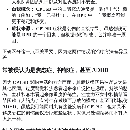
人根深蒂固的恐惧以及对世界感到不安全。
自我概念：
CPTSD
中的自我概念通常是一致但非常消极
的（例如，“我一无是处”）。在
BPD
中，自我概念可能
更不稳定和多变。
症状来源：
CPTSD
症状是创伤的直接结果。虽然创伤可
能是
BPD
的一个因素，但根据诊断标准，它并非唯一原
因。
正确区分这一点至关重要，因为这两种情况的治疗方法差异显
著。
常被误认为是焦虑症、抑郁症，甚至 ADHD
因为
CPTSD
影响生活的方方面面，其症状很容易被误认为是
其他疾病。过度警觉和焦虑看起来像广泛性焦虑症。持续的悲
伤、羞耻和麻木看起来像重度抑郁症。注意力不集中和情绪调
节困难（大脑为了应对生存威胁而形成的模式）甚至可以模仿
ADHD
。虽然您可能同时患有这些疾病和
CPTSD
，但如果不
解决潜在的创伤而仅治疗这些症状，就像只处理烟雾而不扑灭
火源一样。