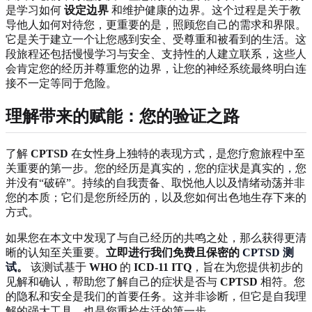
是学习如何
设定边界
和维护健康的边界。这个过程是关于教
导他人如何对待您，更重要的是，照顾您自己的需求和界限。
它是关于建立一个让您感到安全、受尊重和被看到的生活。这
段旅程还包括慢慢学习与安全、支持性的人建立联系，这些人
会肯定您的经历并尊重您的边界，让您的神经系统最终明白连
接不一定等同于危险。
理解带来的赋能：您的验证之路
了解
CPTSD
在女性身上独特的表现方式，是您疗愈旅程中至
关重要的第一步。您的经历是真实的，您的症状是真实的，您
并没有“破碎”。持续的自我责备、取悦他人以及情绪动荡并非
您的本质；它们是您所经历的，以及您如何出色地生存下来的
方式。
如果您在本文中发现了与自己经历的共鸣之处，那么获得更清
晰的认知至关重要。
立即进行我们免费且保密的
CPTSD 测
试
。
该测试基于
WHO
的
ICD-11 ITQ
，旨在为您提供初步的
见解和确认，帮助您了解自己的症状是否与
CPTSD
相符。您
的隐私和安全是我们的首要任务。这并非诊断，但它是自我理
解的强大工具，也是您重拾生活的第一步。