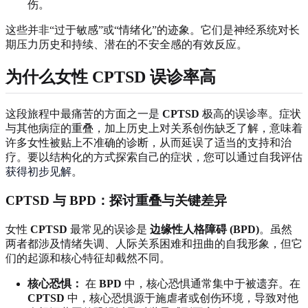
伤。
这些并非“过于敏感”或“情绪化”的迹象。它们是神经系统对长
期压力历史和持续、潜在的不安全感的有效反应。
为什么女性 CPTSD 误诊率高
这段旅程中最痛苦的方面之一是
CPTSD
极高的误诊率。症状
与其他病症的重叠，加上历史上对关系创伤缺乏了解，意味着
许多女性被贴上不准确的诊断，从而延误了适当的支持和治
疗。要以结构化的方式探索自己的症状，您可以通过自我评估
获得初步见解
。
CPTSD 与 BPD：探讨重叠与关键差异
女性
CPTSD
最常见的误诊是
边缘性人格障碍 (BPD)
。虽然
两者都涉及情绪失调、人际关系困难和扭曲的自我形象，但它
们的起源和核心特征却截然不同。
核心恐惧：
在
BPD
中，核心恐惧通常集中于被遗弃。在
CPTSD
中，核心恐惧源于施虐者或创伤环境，导致对他