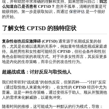
现，并帮助您寻求准确的理解和支持。如果您曾问自己：
我怎
么知道自己是否患有 CPTSD？
您并不孤单，清晰的答案是可
能获得的。第一步是获取知识，而通过
保密评估
是一个很好
的开始。
了解女性 CPTSD 的独特症状
复杂性创伤后应激障碍 (CPTSD)
通常源于长期或反复的创
伤，尤其是在难以逃离的关系中，例如童年情感忽视或家庭虐
待。虽然男性和女性都可能经历
CPTSD
，但社会条件和性别
角色会影响症状的表现方式。对于许多女性而言，其反应更多
地是内化的生存策略，而非公开的攻击性行为。
超越战或逃：讨好反应与取悦他人
我们经常听到“战或逃”的创伤反应，但第四种——“讨好”反应
（通过取悦他人来避免冲突），在女性的
CPTSD
经历中尤为
普遍。这是一种生存策略，通过变得乐于助人、顺从并预测他
人的需求来化解威胁，以避免冲突。
随着时间的推移，这可能成为一种默认的行为模式，导致：