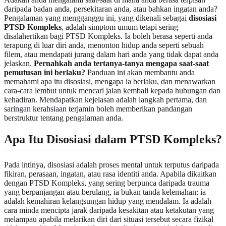
daripada badan anda, persekitaran anda, atau bahkan ingatan anda?
Pengalaman yang mengganggu ini, yang dikenali sebagai
disosiasi
PTSD Kompleks
, adalah simptom umum tetapi sering
disalahertikan bagi PTSD Kompleks. Ia boleh berasa seperti anda
terapung di luar diri anda, menonton hidup anda seperti sebuah
filem, atau mendapati jurang dalam hari anda yang tidak dapat anda
jelaskan.
Pernahkah anda tertanya-tanya mengapa saat-saat
pemutusan ini berlaku?
Panduan ini akan membantu anda
memahami apa itu disosiasi, mengapa ia berlaku, dan menawarkan
cara-cara lembut untuk mencari jalan kembali kepada hubungan dan
kehadiran. Mendapatkan kejelasan adalah langkah pertama, dan
saringan kerahsiaan terjamin
boleh memberikan pandangan
berstruktur tentang pengalaman anda.
Apa Itu Disosiasi dalam PTSD Kompleks?
Pada intinya, disosiasi adalah proses mental untuk terputus daripada
fikiran, perasaan, ingatan, atau rasa identiti anda. Apabila dikaitkan
dengan PTSD Kompleks, yang sering berpunca daripada trauma
yang berpanjangan atau berulang, ia bukan tanda kelemahan; ia
adalah kemahiran kelangsungan hidup yang mendalam. Ia adalah
cara minda mencipta jarak daripada kesakitan atau ketakutan yang
melampau apabila melarikan diri dari situasi tersebut secara fizikal