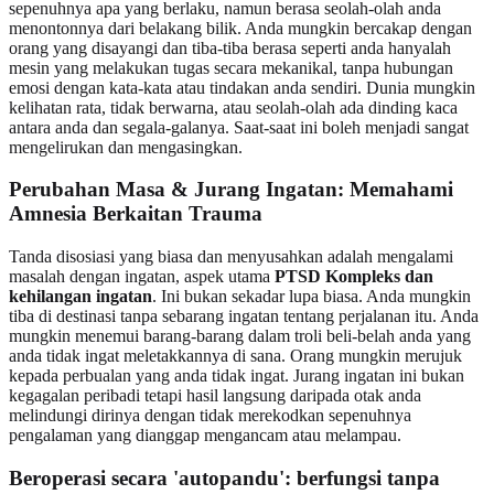
sepenuhnya apa yang berlaku, namun berasa seolah-olah anda
menontonnya dari belakang bilik. Anda mungkin bercakap dengan
orang yang disayangi dan tiba-tiba berasa seperti anda hanyalah
mesin yang melakukan tugas secara mekanikal, tanpa hubungan
emosi dengan kata-kata atau tindakan anda sendiri. Dunia mungkin
kelihatan rata, tidak berwarna, atau seolah-olah ada dinding kaca
antara anda dan segala-galanya. Saat-saat ini boleh menjadi sangat
mengelirukan dan mengasingkan.
Perubahan Masa & Jurang Ingatan: Memahami
Amnesia Berkaitan Trauma
Tanda disosiasi yang biasa dan menyusahkan adalah mengalami
masalah dengan ingatan, aspek utama
PTSD Kompleks dan
kehilangan ingatan
. Ini bukan sekadar lupa biasa. Anda mungkin
tiba di destinasi tanpa sebarang ingatan tentang perjalanan itu. Anda
mungkin menemui barang-barang dalam troli beli-belah anda yang
anda tidak ingat meletakkannya di sana. Orang mungkin merujuk
kepada perbualan yang anda tidak ingat. Jurang ingatan ini bukan
kegagalan peribadi tetapi hasil langsung daripada otak anda
melindungi dirinya dengan tidak merekodkan sepenuhnya
pengalaman yang dianggap mengancam atau melampau.
Beroperasi secara 'autopandu': berfungsi tanpa