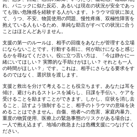
れ、パニックに似た反応、あるいは現在の状況が安全であっ
ても強い危険感を経験する人がいます。トラウマ症状に加え
て、うつ、不安、物質使用の問題、慢性疼痛、双極性障害を
抱えている人もいるため、単純な助言がすべての状況に合う
ことはほとんどありません。
支援の第一のルールは、相手の回復をあなたが管理する立場
にならないことです。行動する前に、何が助けになると感じ
るかを尋ねてください。役に立つ言い方は、「今は静かに一
緒にいてほしい？ 実際的な手助けがほしい？ それとも一人
の時間がほしい？」です。これは、相手にさらなる要求をす
るのではなく、選択肢を渡します。
支援と救出を分けて考えることも役立ちます。あなたは耳を
傾け、避けられるストレスを減らし、日課を手伝い、ケアを
受けることを励ますことができます。しかし、症状を消し去
ること、話すよう強制すること、相手のトラウマの意味を決
めることはできません。自傷、他者への危害、家庭内暴力、
重度の物質使用、医療上の緊急事態のリスクがある場合は、
一人で抱え込まず、地域の救急または危機支援につなげてく
ださい。