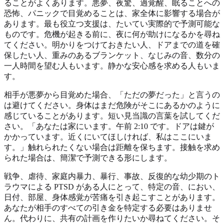
ることがよくあります。悪夢、夜驚、過覚醒、眠ることへの
恐怖、パニックで目覚めることは、家全体に影響する場合が
あります。最も役立つ支援は、たいてい実際的で予測可能な
ものです。危機が起きる前に、夜に何が助けになるかを尋ね
てください。明かりをつけておきたい人、ドアまでの道を確
保したい人、重みのあるブランケット、なじみの音、数分の
一人時間を望む人もいます。静かな安心感を求める人もいま
す。
相手が悪夢から目覚めた場合、「ただの夢だった」と言うの
は避けてください。身体はまだ危険がそこにあるかのように
感じていることがあります。短い見当識の言葉を試してくだ
さい。「あなたは家にいます。午前 2:10 です。ドアは鍵が
かかっています。近くにいてほしければ、私はここにいま
す。」触れられたくない場合は距離を保ちます。接触を求め
られた場合は、簡潔で予測できる形にします。
戦争、虐待、家庭内暴力、暴行、事故、反復的な幼少期のト
ラウマによる PTSD がある人にとって、特定の音、におい、
日付、部屋、身体感覚が苦痛を引き起こすことがあります。
あなたが相手のすべての引き金を特定する必要はありませ
ん。代わりに、共有の計画を作りたいか尋ねてください。そ