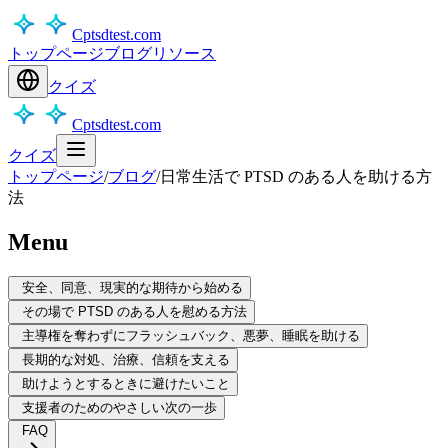
Cptsdtest.com
トップページ
ブログ
リソース
クイズ
Cptsdtest.com
クイズ
トップページ
/
ブログ
/
日常生活で PTSD のある人を助ける方
法
Menu
安全、同意、現実的な期待から始める
その場で PTSD のある人を慰める方法
主導権を奪わずにフラッシュバック、悪夢、睡眠を助ける
長期的な対処、治療、信頼を支える
助けようとするときに避けたいこと
支援者のためのやさしい次の一歩
FAQ