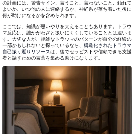
の計画には、警告サイン、言うこと、言わないこと、触れて
よいか、いつ他の人に連絡するか、神経系が落ち着いた後に
何が助けになるかを含められます。
ここでは、知識が思いやりを支えることもあります。トラウ
マ反応は、誰かがわざと扱いにくくしていることとは違いま
す。大切な人が、複雑なトラウマのパターンが自分の経験の
一部かもしれないと探っているなら、
構造化されたトラウマ
自己振り返りリソース
は、後でセラピストや信頼できる支援
者と話すための言葉を集める助けになります。