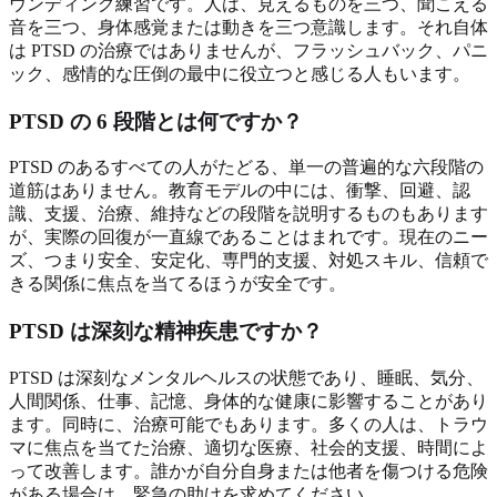
ウンディング練習です。人は、見えるものを三つ、聞こえる
音を三つ、身体感覚または動きを三つ意識します。それ自体
は PTSD の治療ではありませんが、フラッシュバック、パニ
ック、感情的な圧倒の最中に役立つと感じる人もいます。
PTSD の 6 段階とは何ですか？
PTSD のあるすべての人がたどる、単一の普遍的な六段階の
道筋はありません。教育モデルの中には、衝撃、回避、認
識、支援、治療、維持などの段階を説明するものもあります
が、実際の回復が一直線であることはまれです。現在のニー
ズ、つまり安全、安定化、専門的支援、対処スキル、信頼で
きる関係に焦点を当てるほうが安全です。
PTSD は深刻な精神疾患ですか？
PTSD は深刻なメンタルヘルスの状態であり、睡眠、気分、
人間関係、仕事、記憶、身体的な健康に影響することがあり
ます。同時に、治療可能でもあります。多くの人は、トラウ
マに焦点を当てた治療、適切な医療、社会的支援、時間によ
って改善します。誰かが自分自身または他者を傷つける危険
がある場合は、緊急の助けを求めてください。