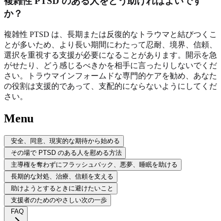
複雑性 PTSD のある人をどう助ければよいです
か？
複雑性 PTSD は、長期または反復的なトラウマと結びつくこ
とが多いため、より長い期間にわたって忍耐、境界、信頼、
選択を重視する支援が必要になることがあります。開示を急
がせたり、どう感じるべきかを相手に言ったりしないでくだ
さい。トラウマインフォームドな専門的ケアを勧め、あなた
の役割は支援的であって、支配的にならないようにしてくだ
さい。
Menu
安全、同意、現実的な期待から始める
その場で PTSD のある人を慰める方法
主導権を奪わずにフラッシュバック、悪夢、睡眠を助ける
長期的な対処、治療、信頼を支える
助けようとするときに避けたいこと
支援者のためのやさしい次の一歩
FAQ