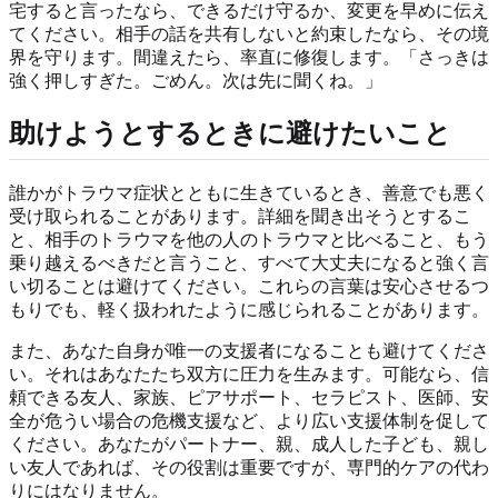
宅すると言ったなら、できるだけ守るか、変更を早めに伝え
てください。相手の話を共有しないと約束したなら、その境
界を守ります。間違えたら、率直に修復します。「さっきは
強く押しすぎた。ごめん。次は先に聞くね。」
助けようとするときに避けたいこと
誰かがトラウマ症状とともに生きているとき、善意でも悪く
受け取られることがあります。詳細を聞き出そうとするこ
と、相手のトラウマを他の人のトラウマと比べること、もう
乗り越えるべきだと言うこと、すべて大丈夫になると強く言
い切ることは避けてください。これらの言葉は安心させるつ
もりでも、軽く扱われたように感じられることがあります。
また、あなた自身が唯一の支援者になることも避けてくださ
い。それはあなたたち双方に圧力を生みます。可能なら、信
頼できる友人、家族、ピアサポート、セラピスト、医師、安
全が危うい場合の危機支援など、より広い支援体制を促して
ください。あなたがパートナー、親、成人した子ども、親し
い友人であれば、その役割は重要ですが、専門的ケアの代わ
りにはなりません。