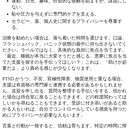
運動、日光、趣味、社会的な接触を励ますが、課題にし
ない。
恥や圧力を与えずに専門的ケアを支える。
セラピー、薬、個人史に関するプライバシーを尊重す
る。
治療を勧めたい場合は、落ち着いた時間を選びます。口論、
フラッシュバック、パニック状態の最中に持ち出さないでく
ださい。ラベルではなく、具体的な負担に焦点を当てます。
「最近、睡眠が本当に大変そうだと感じる。悪夢に焦点を当
てた支援を探すのを手伝ってほしい？」これは、「助けが必
要だよ」より責める感じが少なくなります。
PTSD がうつ、不安、双極性障害、物質使用と重なる場合、
支援は有資格の専門家と連携する必要があるかもしれませ
ん。送迎を申し出る、質問を整理する手伝いをする、招かれ
た場合は待合室に座ることもできます。どの程度関わってほ
しいかを尋ねることもできます。受診に付き添いがあると助
かる人もいれば、自分でコントロールしている感覚を持つた
めにプライバシーが必要な人もいます。
言葉と行動が一致すると、信頼は育ちます。特定の時間に帰