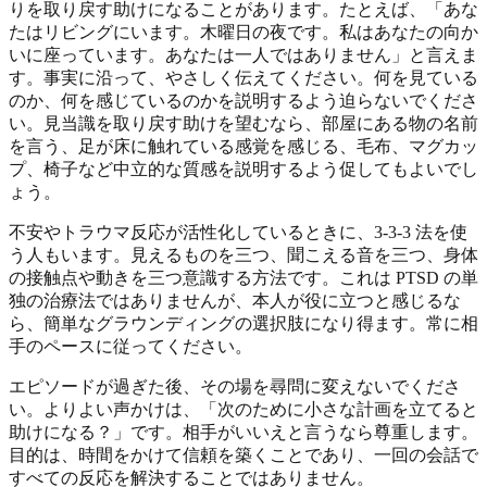
りを取り戻す助けになることがあります。たとえば、「あな
たはリビングにいます。木曜日の夜です。私はあなたの向か
いに座っています。あなたは一人ではありません」と言えま
す。事実に沿って、やさしく伝えてください。何を見ている
のか、何を感じているのかを説明するよう迫らないでくださ
い。見当識を取り戻す助けを望むなら、部屋にある物の名前
を言う、足が床に触れている感覚を感じる、毛布、マグカッ
プ、椅子など中立的な質感を説明するよう促してもよいでし
ょう。
不安やトラウマ反応が活性化しているときに、3-3-3 法を使
う人もいます。見えるものを三つ、聞こえる音を三つ、身体
の接触点や動きを三つ意識する方法です。これは PTSD の単
独の治療法ではありませんが、本人が役に立つと感じるな
ら、簡単なグラウンディングの選択肢になり得ます。常に相
手のペースに従ってください。
エピソードが過ぎた後、その場を尋問に変えないでくださ
い。よりよい声かけは、「次のために小さな計画を立てると
助けになる？」です。相手がいいえと言うなら尊重します。
目的は、時間をかけて信頼を築くことであり、一回の会話で
すべての反応を解決することではありません。