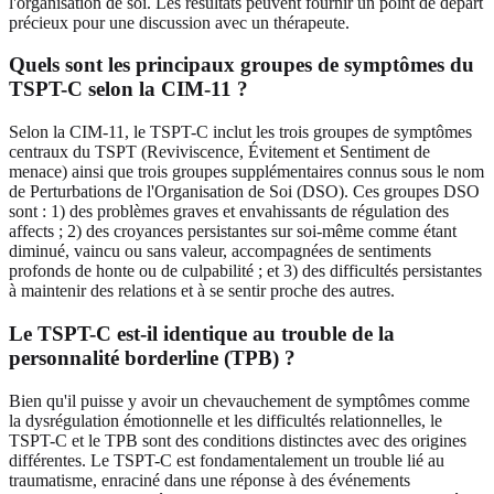
l'organisation de soi. Les résultats peuvent fournir un point de départ
précieux pour une discussion avec un thérapeute.
Quels sont les principaux groupes de symptômes du
TSPT-C selon la CIM-11 ?
Selon la CIM-11, le TSPT-C inclut les trois groupes de symptômes
centraux du TSPT (Reviviscence, Évitement et Sentiment de
menace) ainsi que trois groupes supplémentaires connus sous le nom
de Perturbations de l'Organisation de Soi (DSO). Ces groupes DSO
sont : 1) des problèmes graves et envahissants de régulation des
affects ; 2) des croyances persistantes sur soi-même comme étant
diminué, vaincu ou sans valeur, accompagnées de sentiments
profonds de honte ou de culpabilité ; et 3) des difficultés persistantes
à maintenir des relations et à se sentir proche des autres.
Le TSPT-C est-il identique au trouble de la
personnalité borderline (TPB) ?
Bien qu'il puisse y avoir un chevauchement de symptômes comme
la dysrégulation émotionnelle et les difficultés relationnelles, le
TSPT-C et le TPB sont des conditions distinctes avec des origines
différentes. Le TSPT-C est fondamentalement un trouble lié au
traumatisme, enraciné dans une réponse à des événements