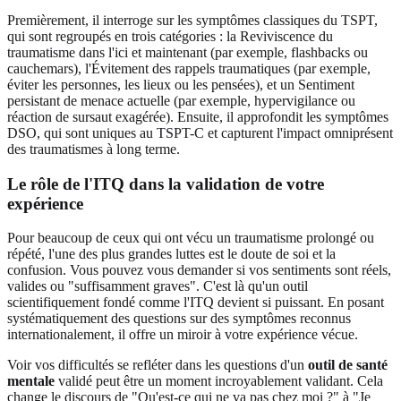
Premièrement, il interroge sur les symptômes classiques du TSPT,
qui sont regroupés en trois catégories : la Reviviscence du
traumatisme dans l'ici et maintenant (par exemple, flashbacks ou
cauchemars), l'Évitement des rappels traumatiques (par exemple,
éviter les personnes, les lieux ou les pensées), et un Sentiment
persistant de menace actuelle (par exemple, hypervigilance ou
réaction de sursaut exagérée). Ensuite, il approfondit les symptômes
DSO, qui sont uniques au TSPT-C et capturent l'impact omniprésent
des traumatismes à long terme.
Le rôle de l'ITQ dans la validation de votre
expérience
Pour beaucoup de ceux qui ont vécu un traumatisme prolongé ou
répété, l'une des plus grandes luttes est le doute de soi et la
confusion. Vous pouvez vous demander si vos sentiments sont réels,
valides ou "suffisamment graves". C'est là qu'un outil
scientifiquement fondé comme l'ITQ devient si puissant. En posant
systématiquement des questions sur des symptômes reconnus
internationalement, il offre un miroir à votre expérience vécue.
Voir vos difficultés se refléter dans les questions d'un
outil de santé
mentale
validé peut être un moment incroyablement validant. Cela
change le discours de "Qu'est-ce qui ne va pas chez moi ?" à "Je