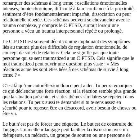
remarquer des schémas à long terme : oscillations émotionnelles
intenses, honte chronique, difficulté à faire confiance à la proximité,
sentiment d’être fondamentalement imparfait, dissociation ou peur
relationnelle répétée. Ces schémas peuvent se chevaucher avec le
trauma complexe, y compris le C-PTSD, surtout lorsqu’une
personne a vécu un trauma interpersonnel répété ou prolongé.
Le C-PTSD est souvent décrit comme impliquant des symptômes
liés au trauma plus des difficultés de régulation émotionnelle, de
concept de soi et de relations. Cela ne signifie pas que toute
personne qui se sent traumatized a un C-PTSD. Cela signifie que le
mot traumatized peut ouvrir une question plus vaste : « Mes
réactions actuelles sont-elles liées à des schémas de survie à long
terme ? »
C’est là qu’une autoréflexion douce peut aider. Tu peux remarquer
ce qui déclenche une forte réaction, si la réaction semble plus grande
que la situation présente, et si des thèmes similaires se répètent dans
les relations. Tu peux aussi te demander si tu te sens assez en
sécurité pour te reposer, être en désaccord, avoir besoin de choses ou
être vu.
Le but n’est pas de forcer une étiquette. Le but est de construire du
langage. Un meilleur langage peut faciliter la discussion avec un
thérapeute, un médecin, un groupe de soutien ou une personne de