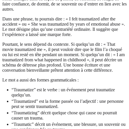
faire confiance, de dormir, de se souvenir ou d’entrer en lien avec les
autres.
Dans une phrase, tu pourrais dire : « I felt traumatized after the
accident » ou « She was traumatized by years of emotional abuse ».
Le mot désigne plus qu’une contrariété ordinaire. Il suggère que
l’expérience a laissé une marque forte.
Pourtant, le sens dépend du contexte. Si quelqu’un dit : « That
movie traumatized me », il peut vouloir dire que le film l’a choqué
ou lui est resté en tête pendant un moment. Si quelqu’un dit : « I am
traumatized from what happened in childhood », il peut décrire un
schéma de détresse plus profond. Une bonne écriture et une
conversation bienveillante prêtent attention à cette différence.
Le mot a aussi des formes grammaticales :
“Traumatize” est le verbe : un événement peut traumatize
quelqu’un.
“Traumatized” est la forme passée ou l’adjectif : une personne
peut se sentir traumatized.
“Traumatizing” décrit quelque chose qui cause ou pourrait
causer un trauma.
“Traumatic” décrit un événement, une blessure, un souvenir ou