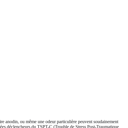
ire anodin, ou même une odeur particulière peuvent soudainement
ppelées déclencheurs du TSPT-C (Trouble de Stress Post-Traumatique