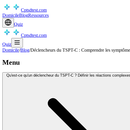
Cptsdtest.com
Domicile
Blog
Ressources
Quiz
Cptsdtest.com
Quiz
Domicile
/
Blog
/
Déclencheurs du TSPT-C : Comprendre les symptômes e
Menu
Qu'est-ce qu'un déclencheur du TSPT-C ? Définir les réactions complexe