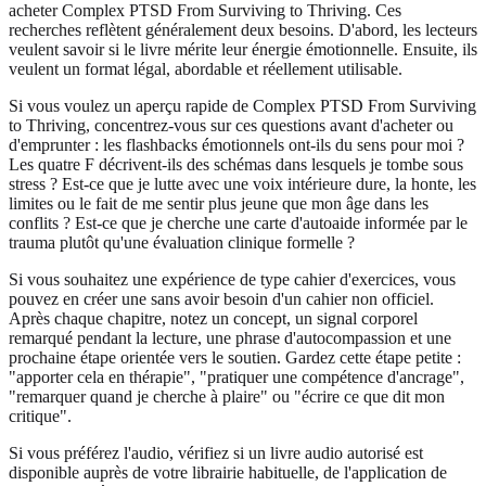
acheter Complex PTSD From Surviving to Thriving. Ces
recherches reflètent généralement deux besoins. D'abord, les lecteurs
veulent savoir si le livre mérite leur énergie émotionnelle. Ensuite, ils
veulent un format légal, abordable et réellement utilisable.
Si vous voulez un aperçu rapide de Complex PTSD From Surviving
to Thriving, concentrez-vous sur ces questions avant d'acheter ou
d'emprunter : les flashbacks émotionnels ont-ils du sens pour moi ?
Les quatre F décrivent-ils des schémas dans lesquels je tombe sous
stress ? Est-ce que je lutte avec une voix intérieure dure, la honte, les
limites ou le fait de me sentir plus jeune que mon âge dans les
conflits ? Est-ce que je cherche une carte d'autoaide informée par le
trauma plutôt qu'une évaluation clinique formelle ?
Si vous souhaitez une expérience de type cahier d'exercices, vous
pouvez en créer une sans avoir besoin d'un cahier non officiel.
Après chaque chapitre, notez un concept, un signal corporel
remarqué pendant la lecture, une phrase d'autocompassion et une
prochaine étape orientée vers le soutien. Gardez cette étape petite :
"apporter cela en thérapie", "pratiquer une compétence d'ancrage",
"remarquer quand je cherche à plaire" ou "écrire ce que dit mon
critique".
Si vous préférez l'audio, vérifiez si un livre audio autorisé est
disponible auprès de votre librairie habituelle, de l'application de