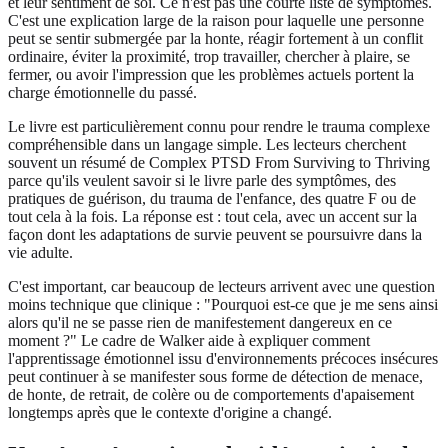
et leur sentiment de soi. Ce n'est pas une courte liste de symptômes.
C'est une explication large de la raison pour laquelle une personne
peut se sentir submergée par la honte, réagir fortement à un conflit
ordinaire, éviter la proximité, trop travailler, chercher à plaire, se
fermer, ou avoir l'impression que les problèmes actuels portent la
charge émotionnelle du passé.
Le livre est particulièrement connu pour rendre le trauma complexe
compréhensible dans un langage simple. Les lecteurs cherchent
souvent un résumé de Complex PTSD From Surviving to Thriving
parce qu'ils veulent savoir si le livre parle des symptômes, des
pratiques de guérison, du trauma de l'enfance, des quatre F ou de
tout cela à la fois. La réponse est : tout cela, avec un accent sur la
façon dont les adaptations de survie peuvent se poursuivre dans la
vie adulte.
C'est important, car beaucoup de lecteurs arrivent avec une question
moins technique que clinique : "Pourquoi est-ce que je me sens ainsi
alors qu'il ne se passe rien de manifestement dangereux en ce
moment ?" Le cadre de Walker aide à expliquer comment
l'apprentissage émotionnel issu d'environnements précoces insécures
peut continuer à se manifester sous forme de détection de menace,
de honte, de retrait, de colère ou de comportements d'apaisement
longtemps après que le contexte d'origine a changé.